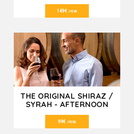
149€
/PERS
VER DETALHES
THE ORIGINAL SHIRAZ /
SYRAH - AFTERNOON
99€
/PERS