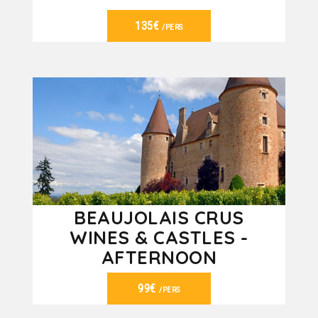
135€
/PERS
VER DETALHES
BEAUJOLAIS CRUS
WINES & CASTLES -
AFTERNOON
99€
/PERS