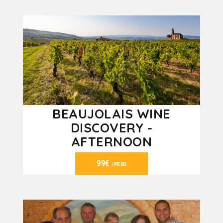
VER DETALHES
BEAUJOLAIS WINE
DISCOVERY -
AFTERNOON
99€
/PERS
VER DETALHES