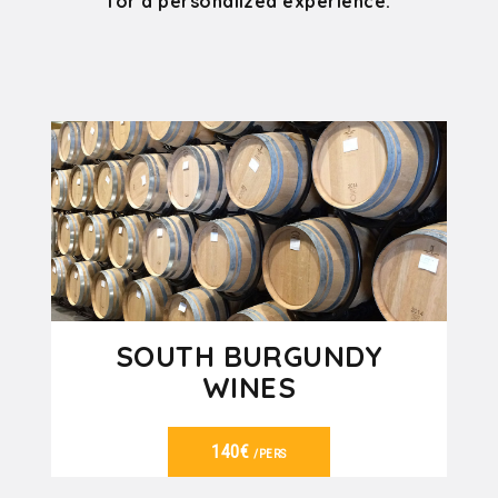
for a personalized experience:
SOUTH BURGUNDY
WINES
140€
/PERS